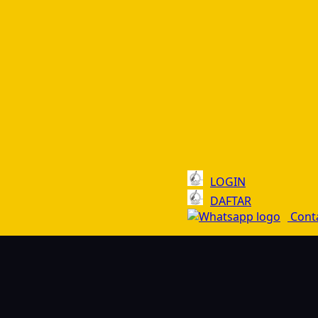
LOGIN
DAFTAR
Cont