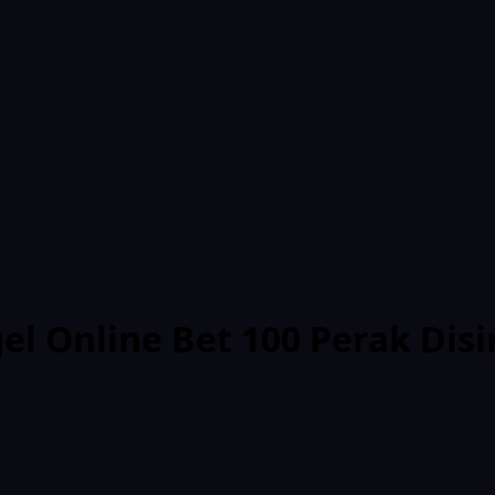
l Online Bet 100 Perak Disi